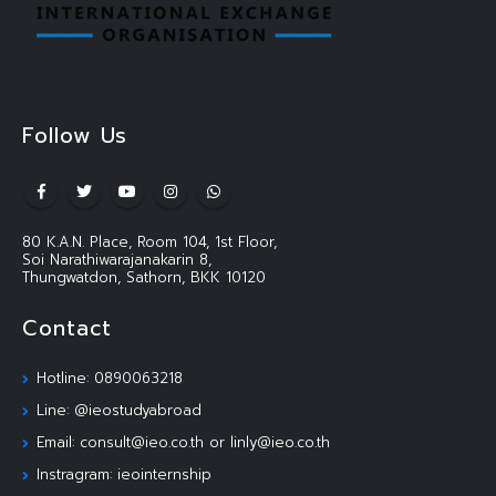
Follow Us
80 K.A.N. Place, Room 104, 1st Floor,
Soi Narathiwarajanakarin 8,
Thungwatdon, Sathorn, BKK 10120
Contact
Hotline: 0890063218
Line: @ieostudyabroad
Email: consult@ieo.co.th or linly@ieo.co.th
Instragram: ieointernship