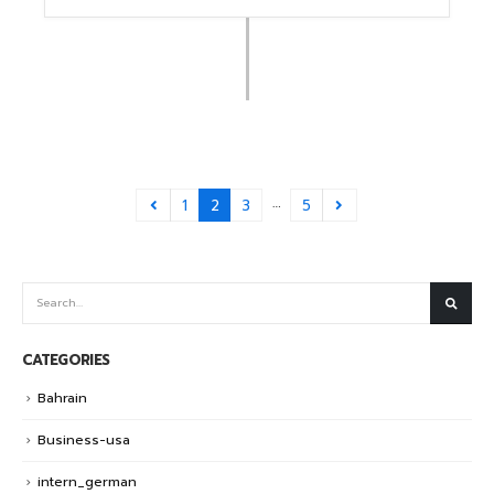
…
1
2
3
5
CATEGORIES
Bahrain
Business-usa
intern_german