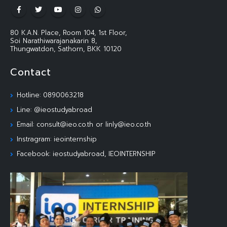
80 K.A.N. Place, Room 104, 1st Floor,
Soi Narathiwarajanakarin 8,
Thungwatdon, Sathorn, BKK 10120
Contact
Hotline: 0890063218
Line: @ieostudyabroad
Email: consult@ieo.co.th or linly@ieo.co.th
Instragram: ieointernship
Facebook: ieostudyabroad, IEOINTERNSHIP