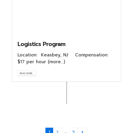
Logistics Program
Location: Keasbey, NJ Compensation:
$17 per hour (more…)
READ MORE...
…
1
2
5