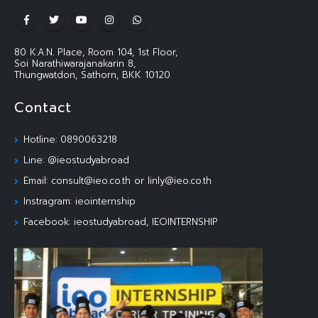
80 K.A.N. Place, Room 104, 1st Floor,
Soi Narathiwarajanakarin 8,
Thungwatdon, Sathorn, BKK 10120
Contact
Hotline: 0890063218
Line: @ieostudyabroad
Email: consult@ieo.co.th or linly@ieo.co.th
Instragram: ieointernship
Facebook: ieostudyabroad, IEOINTERNSHIP