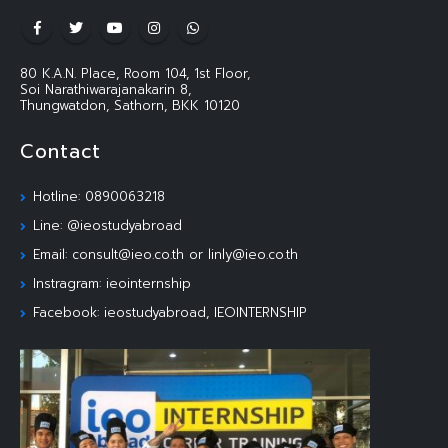
80 K.A.N. Place, Room 104, 1st Floor,
Soi Narathiwarajanakarin 8,
Thungwatdon, Sathorn, BKK 10120
Contact
Hotline: 0890063218
Line: @ieostudyabroad
Email: consult@ieo.co.th or linly@ieo.co.th
Instragram: ieointernship
Facebook: ieostudyabroad, IEOINTERNSHIP