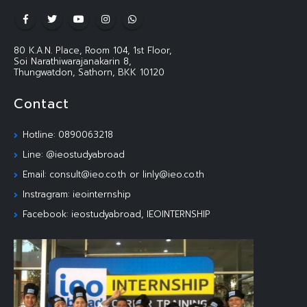
80 K.A.N. Place, Room 104, 1st Floor,
Soi Narathiwarajanakarin 8,
Thungwatdon, Sathorn, BKK 10120
Contact
Hotline: 0890063218
Line: @ieostudyabroad
Email: consult@ieo.co.th or linly@ieo.co.th
Instragram: ieointernship
Facebook: ieostudyabroad, IEOINTERNSHIP