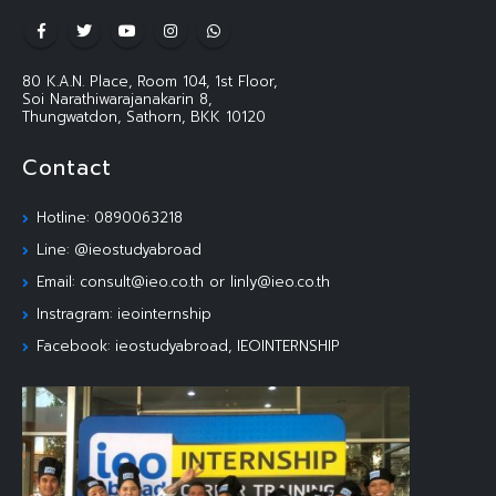
80 K.A.N. Place, Room 104, 1st Floor,
Soi Narathiwarajanakarin 8,
Thungwatdon, Sathorn, BKK 10120
Contact
Hotline: 0890063218
Line: @ieostudyabroad
Email: consult@ieo.co.th or linly@ieo.co.th
Instragram: ieointernship
Facebook: ieostudyabroad, IEOINTERNSHIP