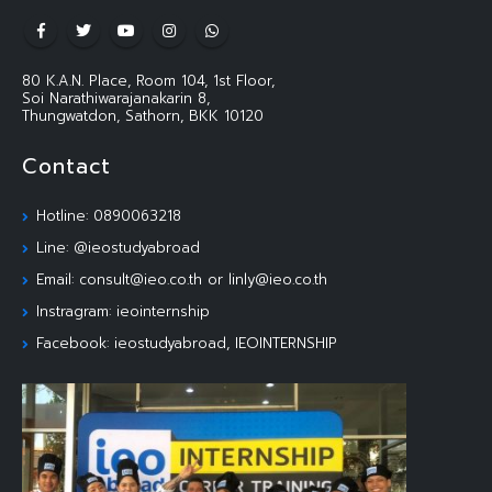
80 K.A.N. Place, Room 104, 1st Floor,
Soi Narathiwarajanakarin 8,
Thungwatdon, Sathorn, BKK 10120
Contact
Hotline: 0890063218
Line: @ieostudyabroad
Email: consult@ieo.co.th or linly@ieo.co.th
Instragram: ieointernship
Facebook: ieostudyabroad, IEOINTERNSHIP