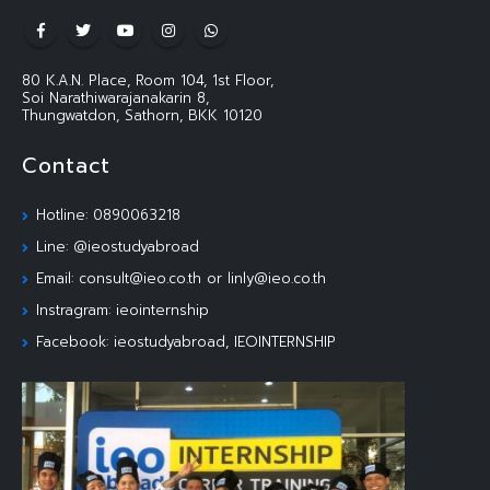
80 K.A.N. Place, Room 104, 1st Floor,
Soi Narathiwarajanakarin 8,
Thungwatdon, Sathorn, BKK 10120
Contact
Hotline: 0890063218
Line: @ieostudyabroad
Email: consult@ieo.co.th or linly@ieo.co.th
Instragram: ieointernship
Facebook: ieostudyabroad, IEOINTERNSHIP