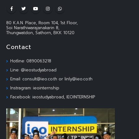
80 K.A.N. Place, Room 104, 1st Floor,
Soi Narathiwarajanakarin 8,
Thungwatdon, Sathorn, BKK 10120
Contact
Hotline: 0890063218
Line: @ieostudyabroad
Email: consult@ieo.co.th or linly@ieo.co.th
Instragram: ieointernship
Facebook: ieostudyabroad, IEOINTERNSHIP