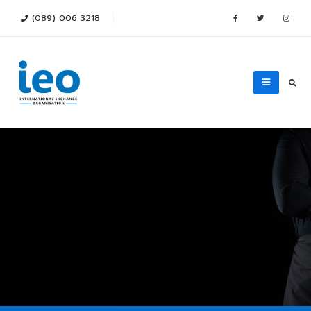
(089) 006 3218
We are highly regarded in our industry,
a network of quality educational institutions in 