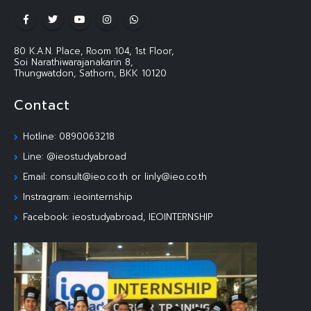
80 K.A.N. Place, Room 104, 1st Floor,
Soi Narathiwarajanakarin 8,
Thungwatdon, Sathorn, BKK 10120
Contact
Hotline: 0890063218
Line: @ieostudyabroad
Email: consult@ieo.co.th or linly@ieo.co.th
Instragram: ieointernship
Facebook: ieostudyabroad, IEOINTERNSHIP