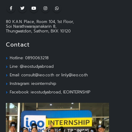
80 K.A.N. Place, Room 104, 1st Floor,
Soi Narathiwarajanakarin 8,
Thungwatdon, Sathorn, BKK 10120
Contact
Hotline: 0890063218
Line: @ieostudyabroad
Email: consult@ieo.co.th or linly@ieo.co.th
Instragram: ieointernship
Facebook: ieostudyabroad, IEOINTERNSHIP