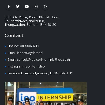
80 K.A.N. Place, Room 104, 1st Floor,
Soi Narathiwarajanakarin 8,
Thungwatdon, Sathorn, BKK 10120
Contact
Hotline: 0890063218
Line: @ieostudyabroad
Email: consult@ieo.co.th or linly@ieo.co.th
Instragram: ieointernship
Facebook: ieostudyabroad, IEOINTERNSHIP