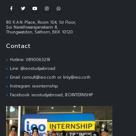
80 K.A.N. Place, Room 104, 1st Floor,
Soi Narathiwarajanakarin 8,
Thungwatdon, Sathorn, BKK 10120
Contact
Hotline: 0890063218
Line: @ieostudyabroad
Email: consult@ieo.co.th or linly@ieo.co.th
Instragram: ieointernship
Facebook: ieostudyabroad, IEOINTERNSHIP