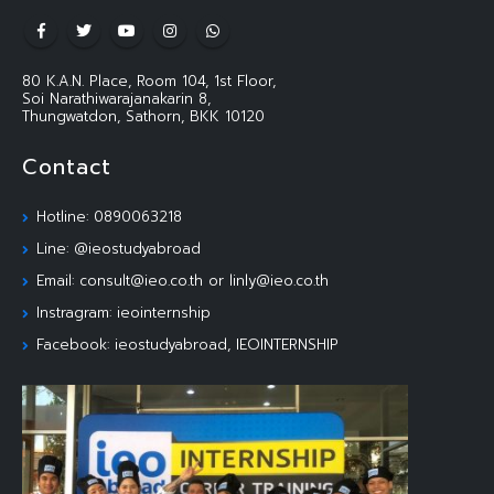
80 K.A.N. Place, Room 104, 1st Floor,
Soi Narathiwarajanakarin 8,
Thungwatdon, Sathorn, BKK 10120
Contact
Hotline: 0890063218
Line: @ieostudyabroad
Email: consult@ieo.co.th or linly@ieo.co.th
Instragram: ieointernship
Facebook: ieostudyabroad, IEOINTERNSHIP