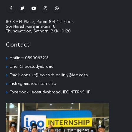
80 K.A.N. Place, Room 104, 1st Floor,
Soi Narathiwarajanakarin 8,
Thungwatdon, Sathorn, BKK 10120
Contact
Hotline: 0890063218
Line: @ieostudyabroad
Email: consult@ieo.co.th or linly@ieo.co.th
Instragram: ieointernship
Facebook: ieostudyabroad, IEOINTERNSHIP