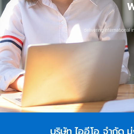
w
d
e
l
i
v
e
r
i
n
g
i
n
t
e
r
n
a
t
i
o
n
a
l
i
บริษัท ไอ.อี.โอ. จำกัด