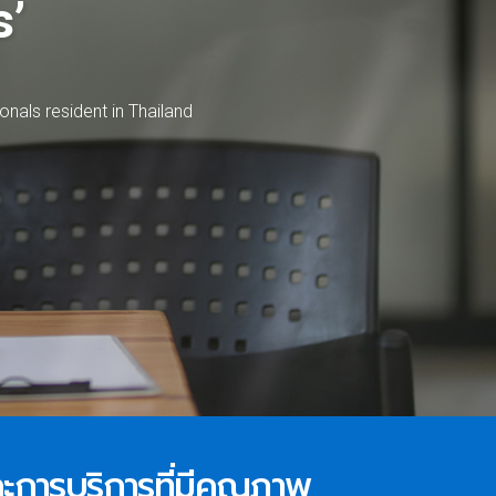
s’
o
n
a
l
s
r
e
s
i
d
e
n
t
i
n
T
h
a
i
l
a
n
d
และการบริการที่มีคุณภาพ