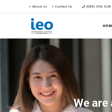
About Us
Contact Us
(089) 006 3218
HOM
We are 