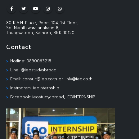
80 K.A.N. Place, Room 104, 1st Floor,
Soi Narathiwarajanakarin 8,
Thungwatdon, Sathorn, BKK 10120
Contact
Hotline: 0890063218
Line: @ieostudyabroad
Email: consult@ieo.co.th or linly@ieo.co.th
Instragram: ieointernship
Facebook: ieostudyabroad, IEOINTERNSHIP