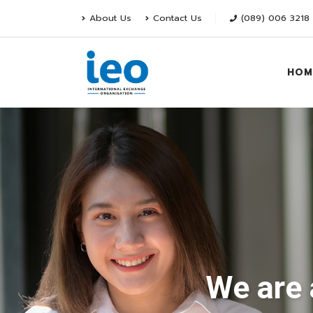
About Us
Contact Us
(089) 006 3218
HOM
We are 