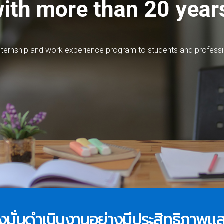
ith more than 20 year
n
t
e
r
n
s
h
i
p
a
n
d
w
o
r
k
e
x
p
e
r
i
e
n
c
e
p
r
o
g
r
a
m
t
o
s
t
u
d
e
n
t
s
a
n
d
p
r
o
f
e
s
s
i
 มุ่งมั่นดำเนินงานอย่างมีประสิทธิภาพ