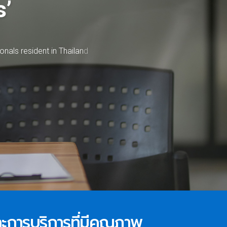
s’
o
n
a
l
s
r
e
s
i
d
e
n
t
i
n
T
h
a
i
l
a
n
d
และการบริการที่มีคุณภาพ