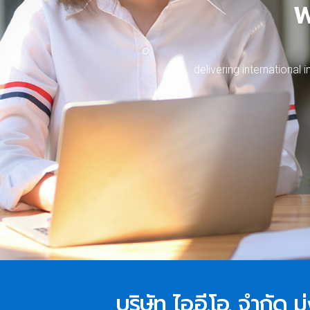
w
d
e
l
i
v
e
r
i
n
g
i
n
t
e
r
n
a
t
i
o
n
a
l
i
บริษัท ไอ.อี.โอ. จำกัด