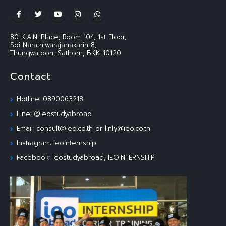
80 K.A.N. Place, Room 104, 1st Floor,
Soi Narathiwarajanakarin 8,
Thungwatdon, Sathorn, BKK 10120
Contact
Hotline: 0890063218
Line: @ieostudyabroad
Email: consult@ieo.co.th or linly@ieo.co.th
Instragram: ieointernship
Facebook: ieostudyabroad, IEOINTERNSHIP