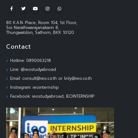
80 K.A.N. Place, Room 104, 1st Floor,
Soi Narathiwarajanakarin 8,
Thungwatdon, Sathorn, BKK 10120
Contact
Hotline: 0890063218
Line: @ieostudyabroad
Email: consult@ieo.co.th or linly@ieo.co.th
Instragram: ieointernship
Facebook: ieostudyabroad, IEOINTERNSHIP