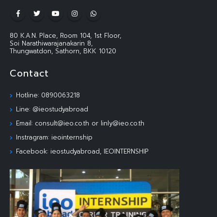
80 K.A.N. Place, Room 104, 1st Floor,
Soi Narathiwarajanakarin 8,
Thungwatdon, Sathorn, BKK 10120
Contact
Hotline: 0890063218
Line: @ieostudyabroad
Email: consult@ieo.co.th or linly@ieo.co.th
Instragram: ieointernship
Facebook: ieostudyabroad, IEOINTERNSHIP