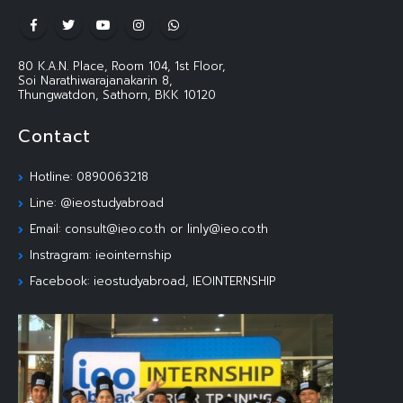
80 K.A.N. Place, Room 104, 1st Floor,
Soi Narathiwarajanakarin 8,
Thungwatdon, Sathorn, BKK 10120
Contact
Hotline: 0890063218
Line: @ieostudyabroad
Email: consult@ieo.co.th or linly@ieo.co.th
Instragram: ieointernship
Facebook: ieostudyabroad, IEOINTERNSHIP