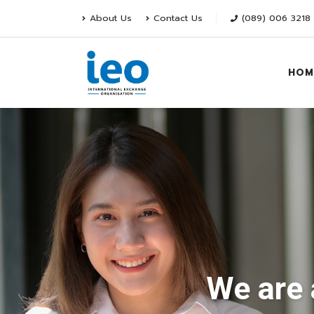
About Us
Contact Us
(089) 006 3218
HOM
We are 