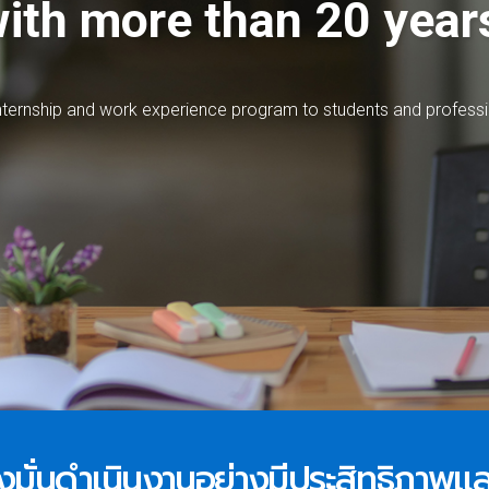
ith more than 20 year
n
t
e
r
n
s
h
i
p
a
n
d
w
o
r
k
e
x
p
e
r
i
e
n
c
e
p
r
o
g
r
a
m
t
o
s
t
u
d
e
n
t
s
a
n
d
p
r
o
f
e
s
s
i
 มุ่งมั่นดำเนินงานอย่างมีประสิทธิภาพ