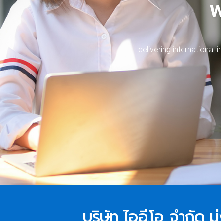
w
d
e
l
i
v
e
r
i
n
g
i
n
t
e
r
n
a
t
i
o
n
a
l
i
บริษัท ไอ.อี.โอ. จำกัด