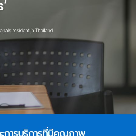
s’
o
n
a
l
s
r
e
s
i
d
e
n
t
i
n
T
h
a
i
l
a
n
d
และการบริการที่มีคุณภาพ