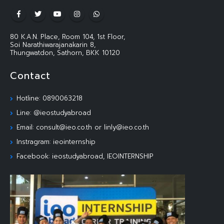
80 K.A.N. Place, Room 104, 1st Floor,
Soi Narathiwarajanakarin 8,
Thungwatdon, Sathorn, BKK 10120
Contact
Hotline: 0890063218
Line: @ieostudyabroad
Email: consult@ieo.co.th or linly@ieo.co.th
Instragram: ieointernship
Facebook: ieostudyabroad, IEOINTERNSHIP