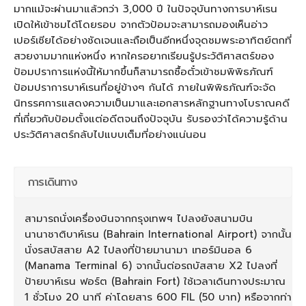
มากแม้จะผ่านมาแล้วกว่า 3,000 ปี ในปัจจุบันทางการบาห์เรน
เปิดให้เข้าชมได้โดยรอบ จากตัวป้อมจะสามารถมองเห็นอ่าว
เปอร์เซียได้อย่างชัดเจนและถือเป็นอีกหนึ่งจุดชมพระอาทิตย์ตกที่
สวยงามมากแห่งหนึ่ง หากใครอยากเรียนรู้ประวัติศาสตร์ของ
ป้อมปราการแห่งนี้ให้มากขึ้นก็สามารถซื้อตั๋วเข้าชมพิพิธภัณฑ์
ป้อมปราการบาห์เรนที่อยู่ข้างๆ กันได้ ภายในพิพิธภัณฑ์จะจัด
นิทรรศการแสดงความเป็นมาและเอกสารหลักฐานทางโบราณคดี
ที่เกี่ยวกับป้อมตั้งแต่อดีตจนถึงปัจจุบัน รับรองว่าได้ความรู้ด้าน
ประวัติศาสตร์กลับไปแบบเต็มที่อย่างแน่นอน
การเดินทาง
สามารถนั่งเครื่องบินจากกรุงเทพฯ ไปลงยังสนามบิน
นานาชาติบาห์เรน (Bahrain International Airport) จากนั้น
นั่งรสบัสสาย A2 ไปลงที่ป้ายมานามา เทอร์มินอล 6
(Manama Terminal 6) จากนั้นต่อรถบัสสาย X2 ไปลงที่
ป้ายบาห์เรน ฟอร์ต (Bahrain Fort) ใช้เวลาเดินทางประมาณ
1 ชั่วโมง 20 นาที ค่าโดยสาร 600 FIL (50 บาท) หรือจากท่า