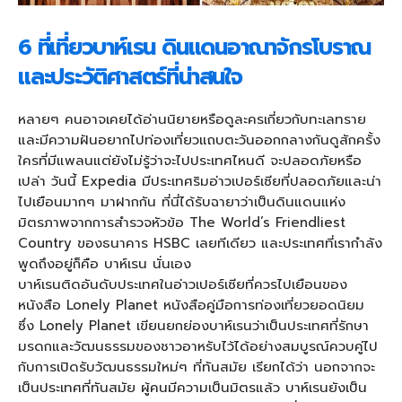
6 ที่เที่ยวบาห์เรน ดินแดนอาณาจักรโบราณ
และประวัติศาสตร์ที่น่าสนใจ
หลายๆ คนอาจเคยได้อ่านนิยายหรือดูละครเกี่ยวกับทะเลทราย
และมีความฝันอยากไปท่องเที่ยวแถบตะวันออกกลางกันดูสักครั้ง
ใครที่มีแพลนแต่ยังไม่รู้ว่าจะไปประเทศไหนดี จะปลอดภัยหรือ
เปล่า วันนี้ Expedia มีประเทศริมอ่าวเปอร์เซียที่ปลอดภัยและน่า
ไปเยือนมากๆ มาฝากกัน ที่นี่ได้รับฉายาว่าเป็นดินแดนแห่ง
มิตรภาพจากการสำรวจหัวข้อ The World’s Friendliest
Country ของธนาคาร HSBC เลยทีเดียว และประเทศที่เรากำลัง
พูดถึงอยู่ก็คือ บาห์เรน นั่นเอง
บาห์เรนติดอันดับประเทศในอ่าวเปอร์เซียที่ควรไปเยือนของ
หนังสือ Lonely Planet หนังสือคู่มือการท่องเที่ยวยอดนิยม
ซึ่ง Lonely Planet เขียนยกย่องบาห์เรนว่าเป็นประเทศที่รักษา
มรดกและวัฒนธรรมของชาวอาหรับไว้ได้อย่างสมบูรณ์ควบคู่ไป
กับการเปิดรับวัฒนธรรมใหม่ๆ ที่ทันสมัย เรียกได้ว่า นอกจากจะ
เป็นประเทศที่ทันสมัย ผู้คนมีความเป็นมิตรแล้ว บาห์เรนยังเป็น