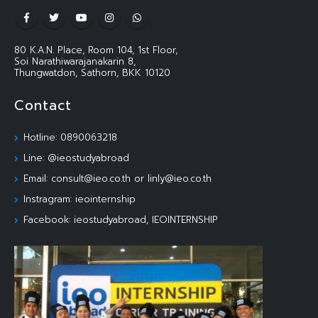
80 K.A.N. Place, Room 104, 1st Floor,
Soi Narathiwarajanakarin 8,
Thungwatdon, Sathorn, BKK 10120
Contact
Hotline: 0890063218
Line: @ieostudyabroad
Email: consult@ieo.co.th or linly@ieo.co.th
Instragram: ieointernship
Facebook: ieostudyabroad, IEOINTERNSHIP