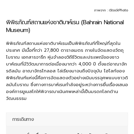
ภาพจาก : iStockPhoto
พิพิธภัณฑ์สถานแห่งชาติบาห์เรน (Bahrain National
Museum)
พิพิธภัณฑ์สถานแห่งชาติบาห์เรนเป็นพิพิธภัณฑ์ที่ใหญ่ที่สุดใน
ประเทศ มีเนื้อที่กว่า 27,800 ตารางเมตร ภายในจัดแสดงวัตถุ
โบราณ เอกสารจารึก หุ่นจำลองวิถีชีวิตและประเพณีของชาว
บาห์เรนที่มีวิวัฒนาการต่อเนื่องมากว่า 4,000 ปี ตั้งแต่อาณาจัก
รดิลมัน อาณาจักรไทลอส ไล่เรียงมาจนถึงปัจจุบัน ไฮไลท์ของ
พิพิธภัณฑ์แห่งนี้คือการจัดแสดงตัวอย่างเนินบรรจุศพแบบชาวดิ
ลมันโบราณ ซึ่งทางการบาห์เรนกำลังอยู่ระหว่างการยื่นเรื่องเสนอ
องค์การยูเนสโกให้พิจารณาเนินศพเหล่านี้เป็นมรดกโลกด้าน
วัฒนธรรม
การเดินทาง