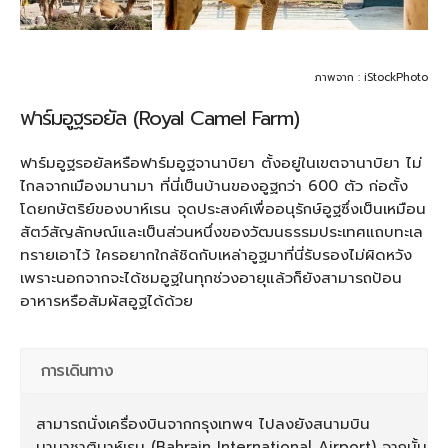
ภาพจาก : iStockPhoto
ฟาร์มอูฐรอยัล (Royal Camel Farm)
ฟาร์มอูฐรอยัลหรือฟาร์มอูฐจานาบิยา ตั้งอยู่ในเขตจานาบิยา ไม่
ไกลจากเมืองมานามา ที่นี่เป็นบ้านของอูฐกว่า 600 ตัว ก่อตั้ง
โดยกษัตริย์ของบาห์เรน จุดประสงค์เพื่ออนุรักษ์อูฐซึ่งเป็นเหมือน
สัตว์สัญลักษณ์และเป็นส่วนหนึ่งของวัฒนธรรมประเทศแถบทะเล
ทรายเอาไว้ ใครอยากใกล้ชิดกับเหล่าอูฐมาที่นี่รับรองไม่ผิดหวัง
เพราะนอกจากจะได้ชมอูฐในทุกช่วงอายุแล้วก็ยังสามารถป้อน
อาหารหรือสัมผัสอูฐได้ด้วย
การเดินทาง
สามารถนั่งเครื่องบินจากกรุงเทพฯ ไปลงยังสนามบิน
นานาชาติบาห์เรน (Bahrain International Airport) จากนั้น