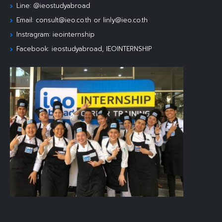
Line: @ieostudyabroad
Email: consult@ieo.co.th or linly@ieo.co.th
Instragram: ieointernship
Facebook: ieostudyabroad, IEOINTERNSHIP