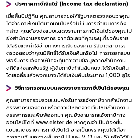
ประกาศภาษีเงินได้ (
Income tax declaration)
เมื่อสิ้นปีปฏิทิน คุณสามารถขอให้รัฐบาลตรวจสอบว่าคุณ
ได้จ่ายภาษีเงินได้มากเกินไปหรือไม่ ในการดำเนินการดัง
กล่าว คุณต้องส่งแบบแสดงรายการภาษีเงินได้ของคุณไป
ยังสำนักงานสรรพากร จากตัวเลขที่คุณระบุเกี่ยวกับราย
ได้จริงและค่าใช้จ่ายทางการเงินของคุณ รัฐบาลสามารถ
ตรวจสอบว่าคุณมีสิทธิ์ได้รับเงินคืนหรือไม่ การกรอกแบบ
ฟอร์มการแจ้งภาษีมักจะคุ้มค่า:ตามข้อมูลจากสำนักงาน
สถิติแห่งสหพันธรัฐ ผู้เสียภาษีเก้าในสิบคนจะได้รับเงินคืน
โดยเฉลี่ยแล้วพวกเขาจะได้รับเงินคืนประมาณ 1,000 ยูโร
วิธีการกรอกแบบแสดงรายการภาษีเงินได้ของคุณ
คุณสามารถรวบรวมแบบฟอร์มการแจ้งภาษีจากสำนักงาน
สรรพากรของคุณ หรือดาวน์โหลดจากเว็บไซต์สำนักงาน
สรรพากรและพิมพ์ออกมา คุณยังสามารถแจ้งภาษีทาง
ออนไลน์ได้ที่ www.elster.de หากคุณจำเป็นต้องยื่น
แบบแสดงรายการภาษีเงินได้ อาจเป็นเพราะคุณได้เลือก
การรวมกันของวงเล็บภาษี III และ V (3 และ 5) หรือได้รับ