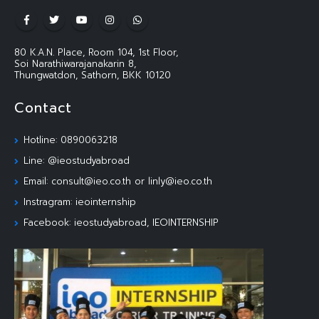
80 K.A.N. Place, Room 104, 1st Floor,
Soi Narathiwarajanakarin 8,
Thungwatdon, Sathorn, BKK 10120
Contact
Hotline: 0890063218
Line: @ieostudyabroad
Email: consult@ieo.co.th or linly@ieo.co.th
Instragram: ieointernship
Facebook: ieostudyabroad, IEOINTERNSHIP