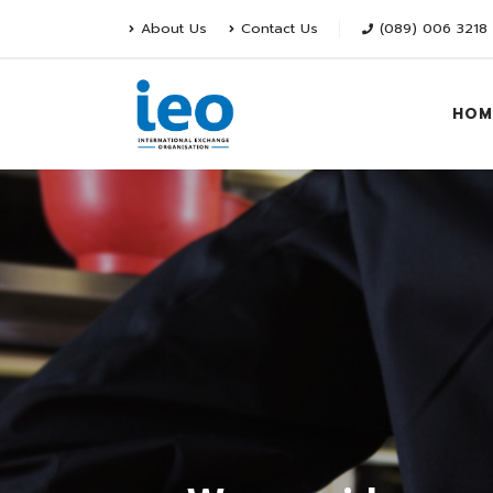
About Us
Contact Us
(089) 006 3218
HOM