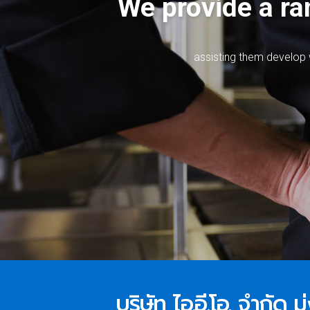
We provide a ran
a
s
s
i
s
t
i
n
g
t
h
e
m
d
e
v
e
l
o
p
บริษัท ไอ.อี.โอ. จำกัด