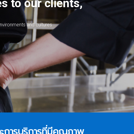
s to our clients,
n
v
i
r
o
n
m
e
n
t
s
a
n
d
c
u
l
t
u
r
e
s
และการบริการที่มีคุณภาพ