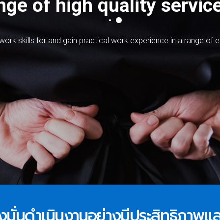
ge of high quality service
w
o
r
k
s
k
i
l
l
s
f
o
r
a
n
d
g
a
i
n
p
r
a
c
t
i
c
a
l
w
o
r
k
e
x
p
e
r
i
e
n
c
e
i
n
a
r
a
n
g
e
o
f
e
 มุ่งมั่นดำเนินงานอย่างมีประสิทธิภาพ