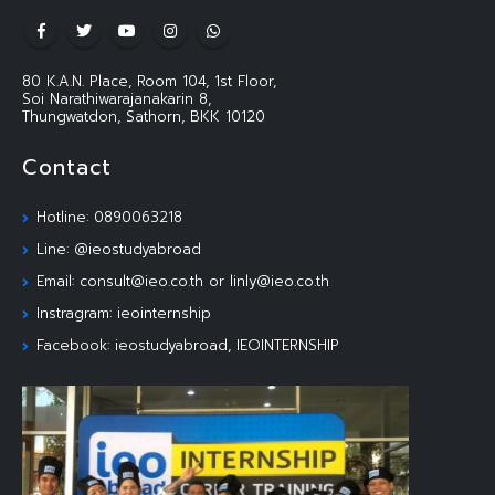
80 K.A.N. Place, Room 104, 1st Floor,
Soi Narathiwarajanakarin 8,
Thungwatdon, Sathorn, BKK 10120
Contact
Hotline: 0890063218
Line: @ieostudyabroad
Email: consult@ieo.co.th or linly@ieo.co.th
Instragram: ieointernship
Facebook: ieostudyabroad, IEOINTERNSHIP