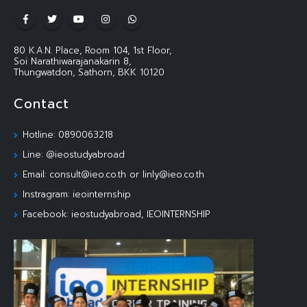
80 K.A.N. Place, Room 104, 1st Floor,
Soi Narathiwarajanakarin 8,
Thungwatdon, Sathorn, BKK 10120
Contact
Hotline: 0890063218
Line: @ieostudyabroad
Email: consult@ieo.co.th or linly@ieo.co.th
Instragram: ieointernship
Facebook: ieostudyabroad, IEOINTERNSHIP