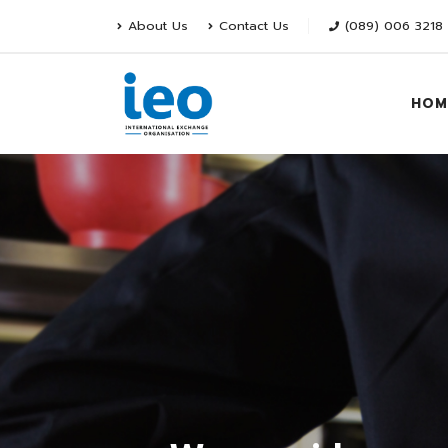
About Us
Contact Us
(089) 006 3218
HOM