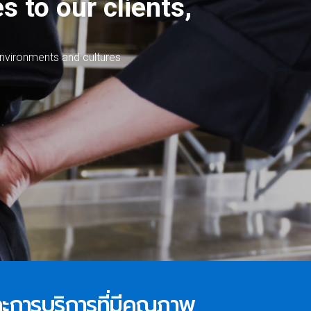
s to our clients,
n
v
i
r
o
n
m
e
n
t
s
a
n
d
c
u
l
t
u
r
e
s
และการบริการที่มีคุณภาพ