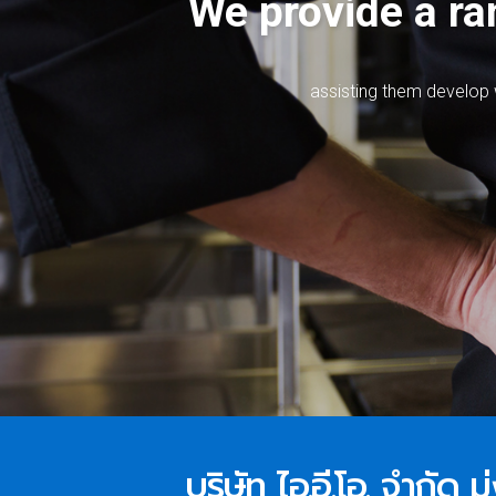
We provide a ran
a
s
s
i
s
t
i
n
g
t
h
e
m
d
e
v
e
l
o
p
บริษัท ไอ.อี.โอ. จำกัด