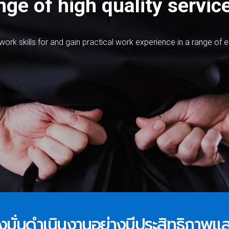
ge of high quality service
w
o
r
k
s
k
i
l
l
s
f
o
r
a
n
d
g
a
i
n
p
r
a
c
t
i
c
a
l
w
o
r
k
e
x
p
e
r
i
e
n
c
e
i
n
a
r
a
n
g
e
o
f
e
 มุ่งมั่นดำเนินงานอย่างมีประสิทธิภาพ